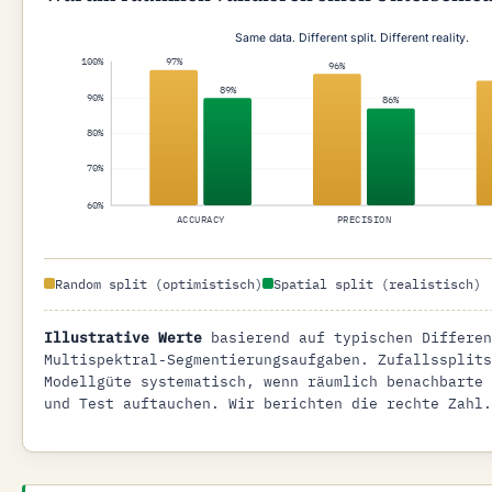
Same data. Different split. Different reality.
100%
97%
96%
89%
90%
86%
80%
70%
60%
ACCURACY
PRECISION
Random split (optimistisch)
Spatial split (realistisch)
Illustrative Werte
basierend auf typischen Differen
Multispektral-Segmentierungs­aufgaben. Zufallssplit
Modellgüte systematisch, wenn räumlich benachbarte
und Test auftauchen. Wir berichten die rechte Zahl