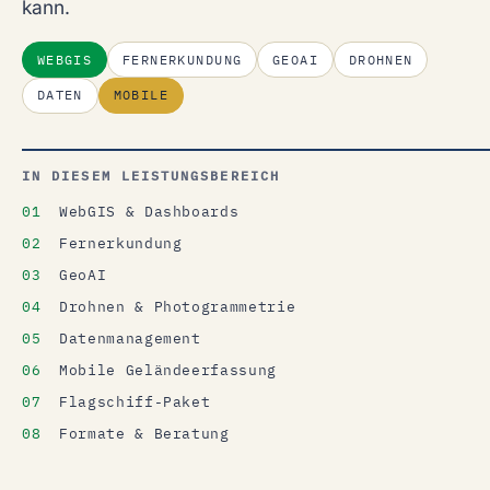
kann.
WEBGIS
FERNERKUNDUNG
GEOAI
DROHNEN
DATEN
MOBILE
IN DIESEM LEISTUNGSBEREICH
WebGIS & Dashboards
Fernerkundung
GeoAI
Drohnen & Photogrammetrie
Datenmanagement
Mobile Geländeerfassung
Flagschiff-Paket
Formate & Beratung