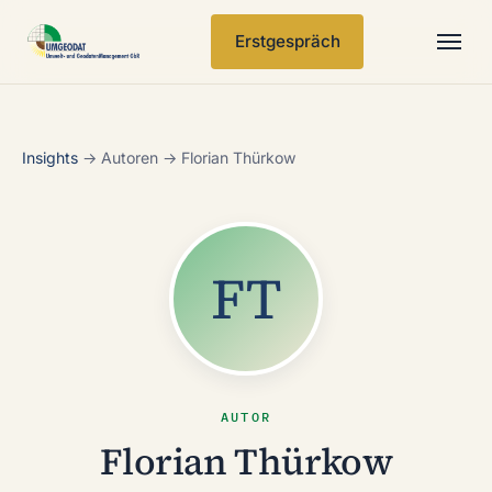
Erstgespräch
Leistungen
Insights
→ Autoren → Florian Thürkow
Branchen
Referenzen
FT
Insights
Über
AUTOR
Kontakt
Florian Thürkow